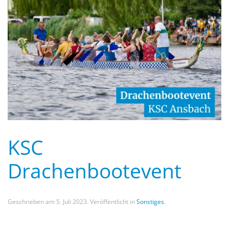
KSC
Drachenbootevent
Geschrieben am
5. Juli 2023
. Veröffentlicht in
Sonstiges
.