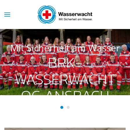
Skip to main content
Mit Sicherheit am Wasser
BRK-
WASSERWACHT
OG ANSBACH
BRK-Wasserwacht OG Ansba
BRK-Wasserwacht OG Ans