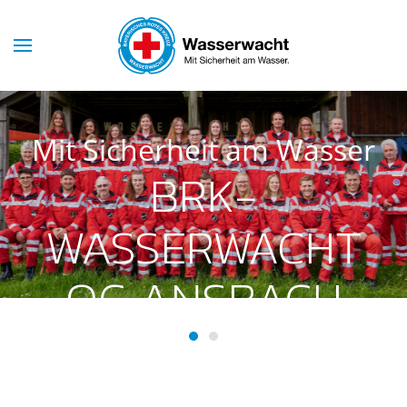
Skip to main content
Mit Sicherheit am Wasser
BRK-
WASSERWACHT
OG ANSBACH
BRK-Wasserwacht OG Ansba
BRK-Wasserwacht OG Ans