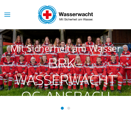
Skip to main content
Mit Sicherheit am Wasser
BRK-
WASSERWACHT
OG ANSBACH
BRK-Wasserwacht OG Ansba
BRK-Wasserwacht OG Ans