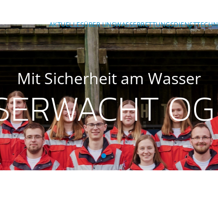
AKTUELLES
ÜBER UNS
WASSERRETTUNGSDIENST
TECHN
Mit Sicherheit am Wasser
SERWACHT OG
BRK-Wasserwacht OG Ansba
BRK-Wasserwacht OG Ans