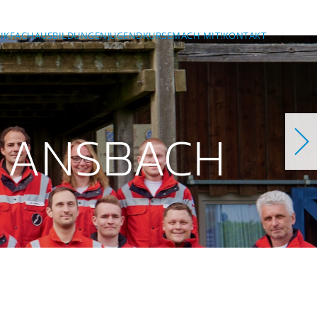
IK
FACHAUSBILDUNGEN
JUGEND
KURSE
MACH MIT!
KONTAKT
 ANSBACH
ch
bach