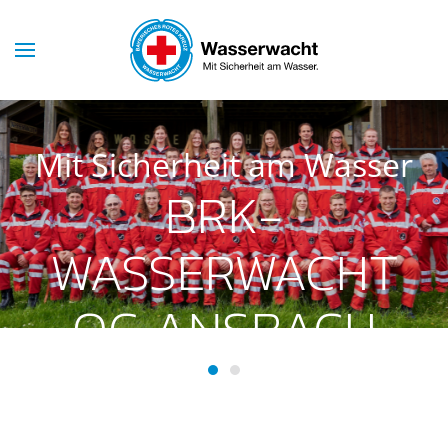
Skip to main content
Mit Sicherheit am Wasser
BRK-
WASSERWACHT
OG ANSBACH
BRK-Wasserwacht OG Ansba
BRK-Wasserwacht OG Ans