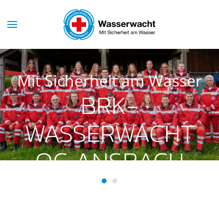
Skip to main content
Mit Sicherheit am Wasser
BRK-
WASSERWACHT
OG ANSBACH
BRK-Wasserwacht OG Ansba
BRK-Wasserwacht OG Ans