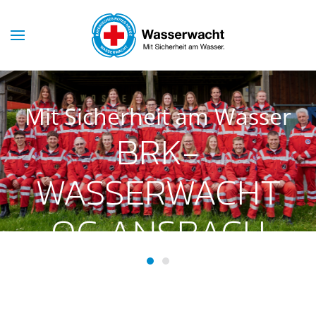
Skip to main content
Mit Sicherheit am Wasser
BRK-
WASSERWACHT
OG ANSBACH
BRK-Wasserwacht OG Ansba
BRK-Wasserwacht OG Ans