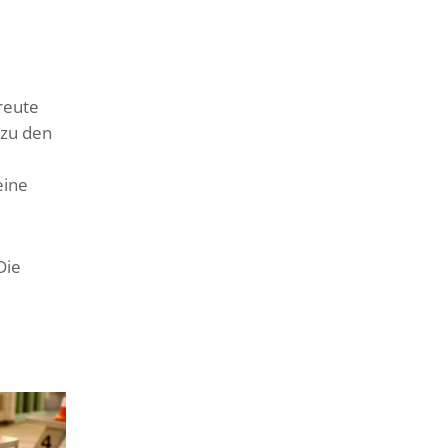
reute
 zu den
eine
Die