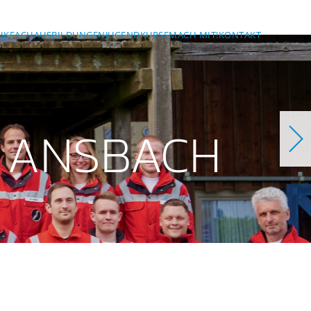
IK
FACHAUSBILDUNGEN
JUGEND
KURSE
MACH MIT!
KONTAKT
 ANSBACH
ch
bach