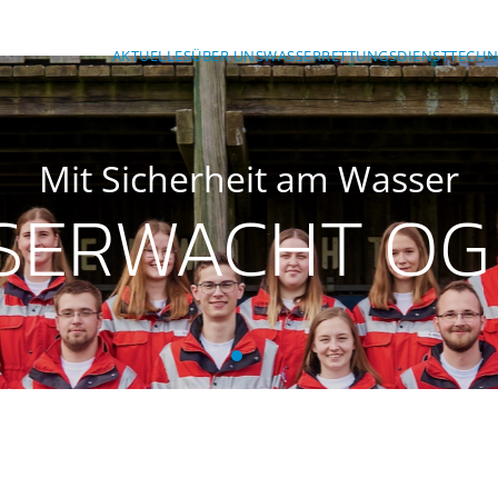
AKTUELLES
ÜBER UNS
WASSERRETTUNGSDIENST
TECHN
Mit Sicherheit am Wasser
SERWACHT OG
BRK-Wasserwacht OG Ansba
BRK-Wasserwacht OG Ans