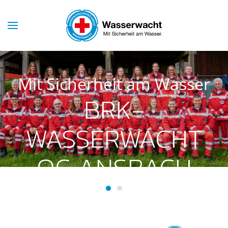
Skip to main content
Mit Sicherheit am Wasser
BRK-
WASSERWACHT
OG ANSBACH
BRK-Wasserwacht OG Ansba
BRK-Wasserwacht OG Ans