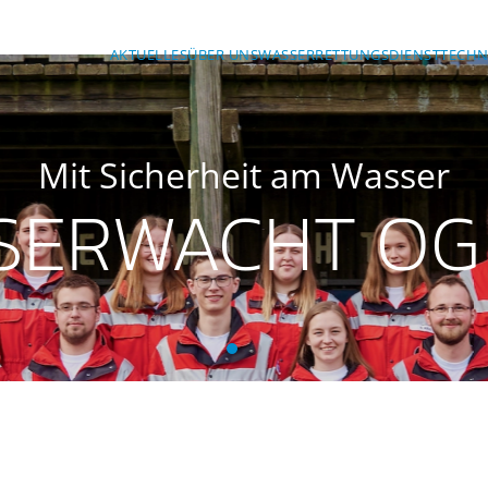
AKTUELLES
ÜBER UNS
WASSERRETTUNGSDIENST
TECHN
Mit Sicherheit am Wasser
SERWACHT OG
BRK-Wasserwacht OG Ansba
BRK-Wasserwacht OG Ans