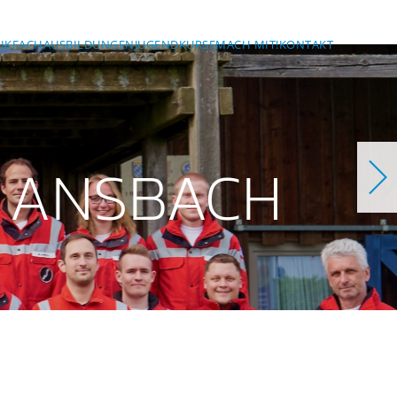
IK
FACHAUSBILDUNGEN
JUGEND
KURSE
MACH MIT!
KONTAKT
 ANSBACH
ch
bach