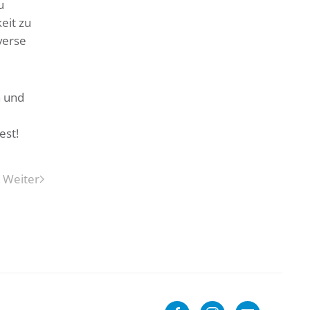
u
eit zu
verse
n und
est!
Weiter