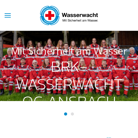
Skip to main content
Mit Sicherheit am Wasser
BRK-
WASSERWACHT
OG ANSBACH
BRK-Wasserwacht OG Ansba
BRK-Wasserwacht OG Ans