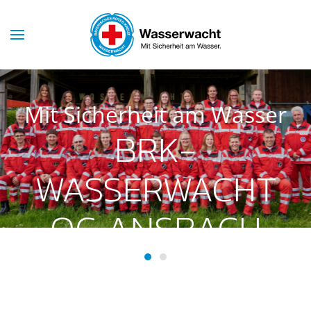
Skip to main content
Mit Sicherheit am Wasser
BRK-
WASSERWACHT
OG ANSBACH
BRK-Wasserwacht OG Ansba
BRK-Wasserwacht OG Ans