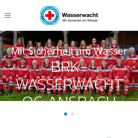
Skip to main content
Mit Sicherheit am Wasser
BRK-
WASSERWACHT
OG ANSBACH
BRK-Wasserwacht OG Ansba
BRK-Wasserwacht OG Ans