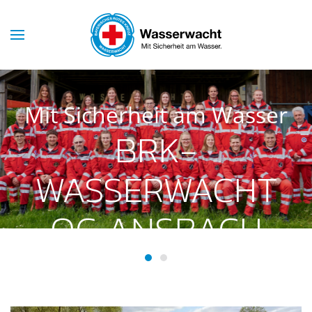
Skip to main content
Mit Sicherheit am Wasser
BRK-
WASSERWACHT
OG ANSBACH
BRK-Wasserwacht OG Ansba
BRK-Wasserwacht OG Ans