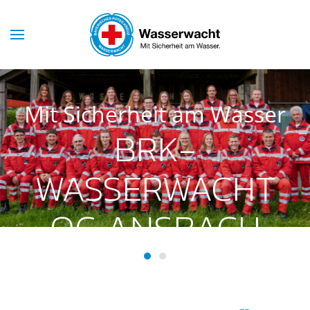
Skip to main content
Mit Sicherheit am Wasser
BRK-
WASSERWACHT
OG ANSBACH
BRK-Wasserwacht OG Ansba
BRK-Wasserwacht OG Ans