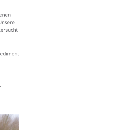
genen
 Unsere
tersucht
 Sediment
.