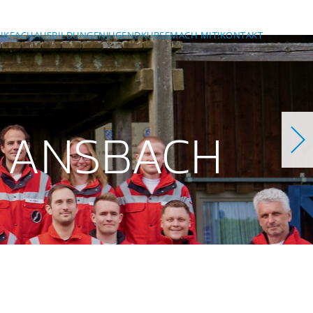
IK
FACHAUSBILDUNGEN
JUGEND
KURSE
MACH MIT!
KONTAKT
 ANSBACH
ch
bach