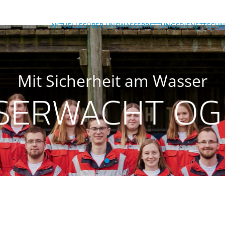
AKTUELLES
ÜBER UNS
WASSERRETTUNGSDIENST
TECHN
Mit Sicherheit am Wasser
SERWACHT OG
BRK-Wasserwacht OG Ansba
BRK-Wasserwacht OG Ans