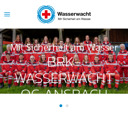
Skip to main content
Mit Sicherheit am Wasser
BRK-
WASSERWACHT
OG ANSBACH
BRK-Wasserwacht OG Ansba
BRK-Wasserwacht OG Ans