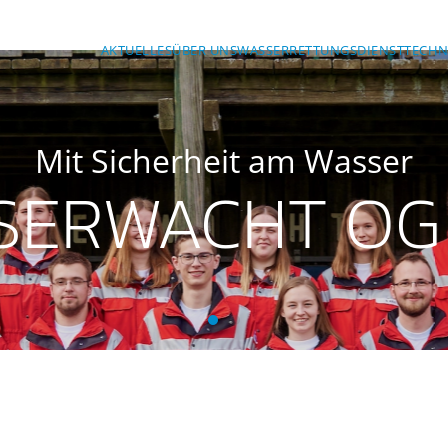
AKTUELLES
ÜBER UNS
WASSERRETTUNGSDIENST
TECHN
Mit Sicherheit am Wasser
SERWACHT OG
BRK-Wasserwacht OG Ansba
BRK-Wasserwacht OG Ans