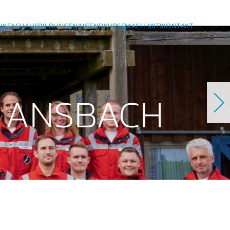
IK
FACHAUSBILDUNGEN
JUGEND
KURSE
MACH MIT!
KONTAKT
 ANSBACH
ch
bach