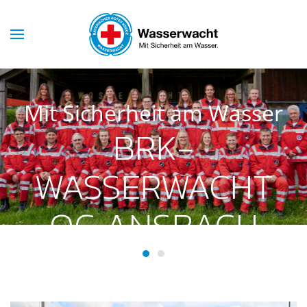
Skip to main content
Mit Sicherheit am Wasser
BRK-
WASSERWACHT
OG ANSBACH
BRK-Wasserwacht OG Ansba
BRK-Wasserwacht OG Ans