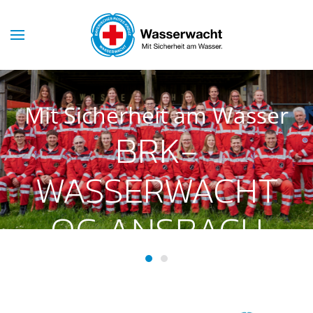
Skip to main content
Mit Sicherheit am Wasser
BRK-
WASSERWACHT
OG ANSBACH
BRK-Wasserwacht OG Ansba
BRK-Wasserwacht OG Ans