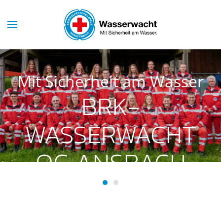
Skip to main content
Mit Sicherheit am Wasser
BRK-
WASSERWACHT
OG ANSBACH
BRK-Wasserwacht OG Ansba
BRK-Wasserwacht OG Ans