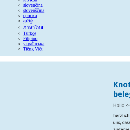
slovenčina
slovenščina
српски
தமிழ்
ภาษาไทย
Türkçe
Filipino
украї́нська
Tiếng Việt
Knot
bel
Hallo <
herzlic
uns, das
angemel