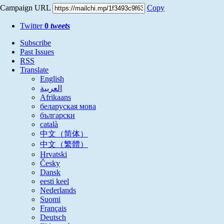
Campaign URL
Copy
Twitter
0
tweets
Subscribe
Past Issues
RSS
Translate
English
العربية
Afrikaans
беларуская мова
български
català
中文（简体）
中文（繁體）
Hrvatski
Česky
Dansk
eesti keel
Nederlands
Suomi
Français
Deutsch