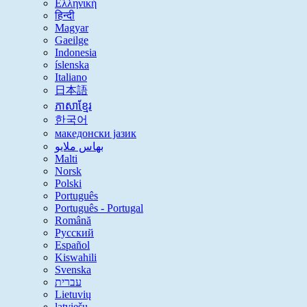
Ελληνική
हिन्दी
Magyar
Gaeilge
Indonesia
íslenska
Italiano
日本語
ភាសាខ្មែរ
한국어
македонски јазик
بهاس ملايو
Malti
Norsk
Polski
Português
Português - Portugal
Română
Русский
Español
Kiswahili
Svenska
עברית
Lietuvių
latviešu