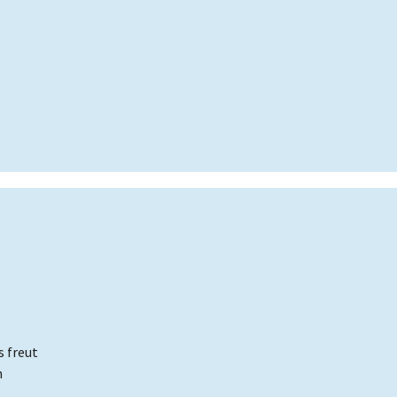
 freut
h