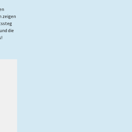
en
m zeigen
tssteg
und die
s!