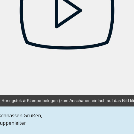
 Roringstek & Klampe belegen (zum Anschauen einfach auf das Bild kl
tschnassen Grüßen,
uppenleiter