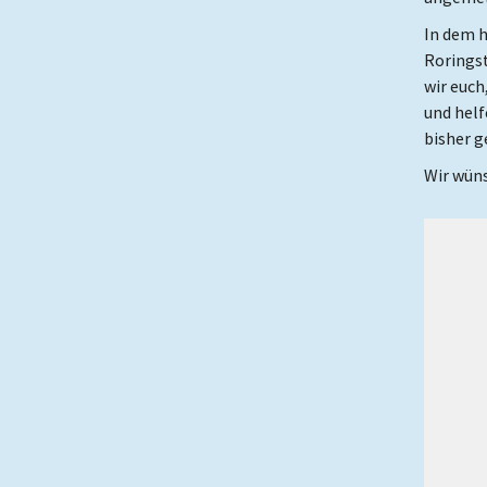
In dem h
Roringst
wir euc
und helf
bisher g
Wir wün